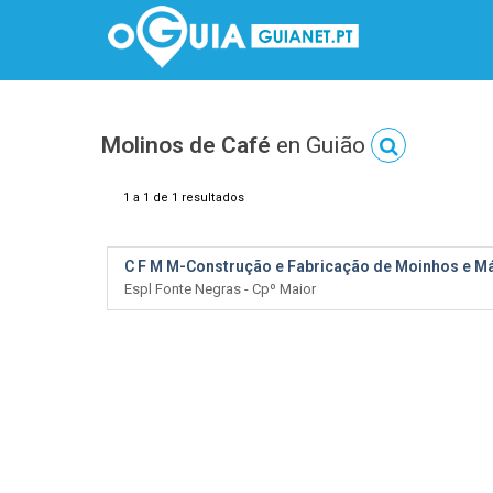
Molinos de Café
en Guião
1 a 1 de 1 resultados
C F M M-Construção e Fabricação de Moinhos e M
Espl Fonte Negras - Cpº Maior