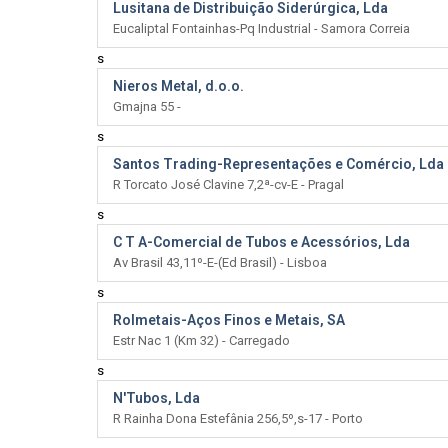
Lusitana de Distribuição Siderúrgica, Lda
Eucaliptal Fontainhas-Pq Industrial - Samora Correia
s
Nieros Metal, d.o.o.
Gmajna 55 -
s
Santos Trading-Representações e Comércio, Lda
R Torcato José Clavine 7,2ª-cv-E - Pragal
s
C T A-Comercial de Tubos e Acessórios, Lda
Av Brasil 43,11º-E-(Ed Brasil) - Lisboa
s
Rolmetais-Aços Finos e Metais, SA
Estr Nac 1 (Km 32) - Carregado
s
N'Tubos, Lda
R Rainha Dona Estefânia 256,5º,s-17 - Porto