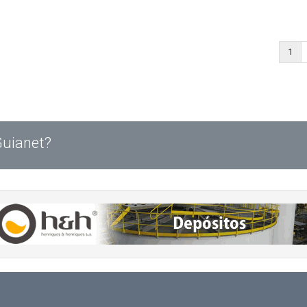
1
Guianet?