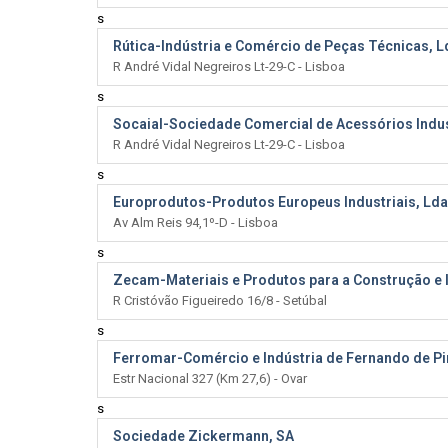
s
Rútica-Indústria e Comércio de Peças Técnicas, L
R André Vidal Negreiros Lt-29-C - Lisboa
s
Socaial-Sociedade Comercial de Acessórios Indus
R André Vidal Negreiros Lt-29-C - Lisboa
s
Europrodutos-Produtos Europeus Industriais, Lda
Av Alm Reis 94,1º-D - Lisboa
s
Zecam-Materiais e Produtos para a Construção e I
R Cristóvão Figueiredo 16/8 - Setúbal
s
Ferromar-Comércio e Indústria de Fernando de Pi
Estr Nacional 327 (Km 27,6) - Ovar
s
Sociedade Zickermann, SA