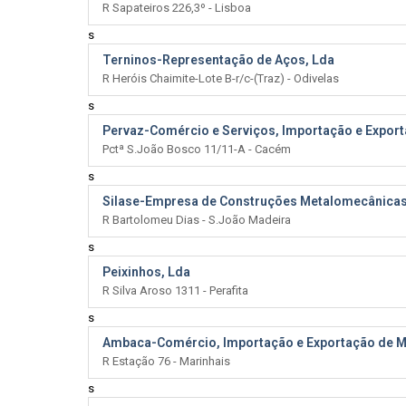
R Sapateiros 226,3º - Lisboa
s
Terninos-Representação de Aços, Lda
R Heróis Chaimite-Lote B-r/c-(Traz) - Odivelas
s
Pervaz-Comércio e Serviços, Importação e Export
Pctª S.João Bosco 11/11-A - Cacém
s
Silase-Empresa de Construções Metalomecânicas
R Bartolomeu Dias - S.João Madeira
s
Peixinhos, Lda
R Silva Aroso 1311 - Perafita
s
Ambaca-Comércio, Importação e Exportação de Mat
R Estação 76 - Marinhais
s