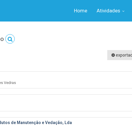
Home
Atividades
ão
exporta
res Vedras
utos de Manutenção e Vedação, Lda