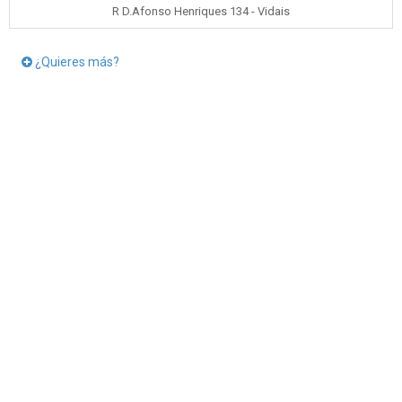
R D.Afonso Henriques 134 - Vidais
¿Quieres más?