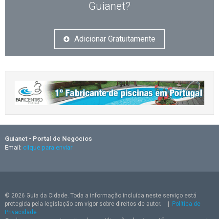
Guianet?
Adicionar Gratuitamente
Guianet - Portal de Negócios
Email:
clique para enviar
© 2026 Guia da Cidade. Toda a informação incluída neste serviço está
protegida pela legislação em vigor sobre direitos de autor.
|
Política de
Privacidade