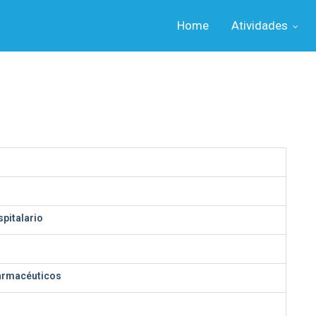
Home
Atividades
pitalario
armacéuticos