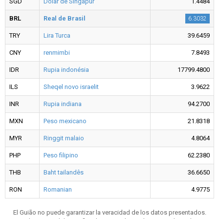
SGD
Dólar de Singapur
1.4484
BRL
Real de Brasil
6.3032
TRY
Lira Turca
39.6459
CNY
renmimbi
7.8493
IDR
Rupia indonésia
17799.4800
ILS
Sheqel novo israelit
3.9622
INR
Rupia indiana
94.2700
MXN
Peso mexicano
21.8318
MYR
Ringgit malaio
4.8064
PHP
Peso filipino
62.2380
THB
Baht tailandês
36.6650
RON
Romanian
4.9775
El Guião no puede garantizar la veracidad de los datos presentados.