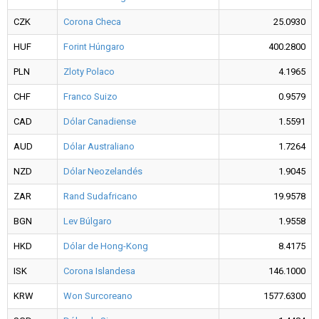
CZK
Corona Checa
25.0930
HUF
Forint Húngaro
400.2800
PLN
Zloty Polaco
4.1965
CHF
Franco Suizo
0.9579
CAD
Dólar Canadiense
1.5591
AUD
Dólar Australiano
1.7264
NZD
Dólar Neozelandés
1.9045
ZAR
Rand Sudafricano
19.9578
BGN
Lev Búlgaro
1.9558
HKD
Dólar de Hong-Kong
8.4175
ISK
Corona Islandesa
146.1000
KRW
Won Surcoreano
1577.6300