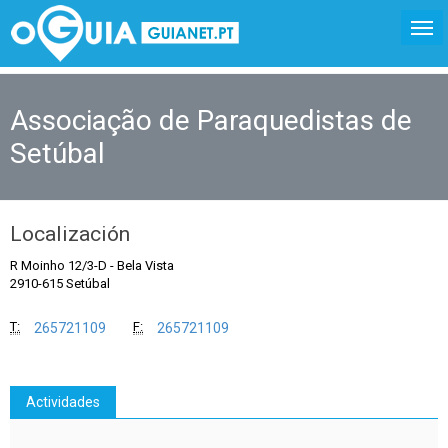
Associação de Paraquedistas de
Setúbal
Localización
R Moinho 12/3-D
-
Bela Vista
2910-615 Setúbal
T:
F:
265721109
265721109
Actividades