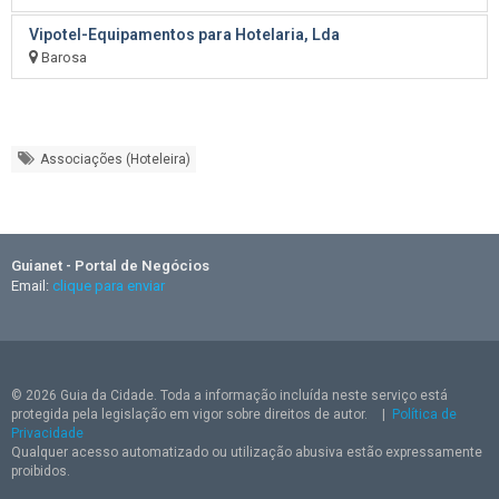
Vipotel-Equipamentos para Hotelaria, Lda
Barosa
Associações (Hoteleira)
Guianet - Portal de Negócios
Email:
clique para enviar
© 2026 Guia da Cidade. Toda a informação incluída neste serviço está
protegida pela legislação em vigor sobre direitos de autor.
|
Política de
Privacidade
Qualquer acesso automatizado ou utilização abusiva estão expressamente
proibidos.