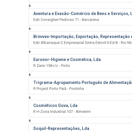
s
Aventura e Evasão-Comércio de Bens e Serviços, 
Estr Consiglieri Pedroso 71 - Barcarena
s
Brinivex-Importação, Exportação, Representação 
Estr Albarraque-C Empresarial Sintra Estoril II-Ed-B - Rio M
s
Euronor-Higiene e Cosmética, Lda
R Zaire 158-r/c - Porto
s
Trigrama-Agrupamento Português de Alimentação
R Project Porto Paiã - Pontinha
s
Cosméticos Gova, Lda
R H-Zona Industrial 107 - Almeirim
s
Soquil-Representações, Lda