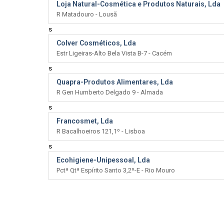
Loja Natural-Cosmética e Produtos Naturais, Lda
R Matadouro - Lousã
s
Colver Cosméticos, Lda
Estr Ligeiras-Alto Bela Vista B-7 - Cacém
s
Quapra-Produtos Alimentares, Lda
R Gen Humberto Delgado 9 - Almada
s
Francosmet, Lda
R Bacalhoeiros 121,1º - Lisboa
s
Ecohigiene-Unipessoal, Lda
Pctª Qtª Espírito Santo 3,2º-E - Rio Mouro