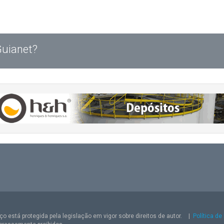
Guianet?
o está protegida pela legislação em vigor sobre direitos de autor.
|
Política de