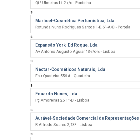
Qtª Ulmeiras Lt-2-r/c - Pontinha
s
Marlicel-Cosmética Perfumística, Lda
Rotunda Nuno Rodrigues Santos 1-B,6º-A/B - Portela
s
Expansão York-Ed Roque, Lda
Av António Augusto Aguiar 13-r/c-E - Lisboa
s
Nectar-Cosméticos Naturais, Lda
Estr Quarteira 556 A - Quarteira
s
Eduardo Nunes, Lda
Pç Amoreiras 25,1º-D - Lisboa
s
Aurável-Sociedade Comercial de Representações 
R Alfredo Soares 2,13º - Lisboa
s