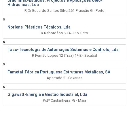
Draulimac-Estudos, Projectos e Aplicações Óleo-
Hidráulicas, Lda
R Dr Eduardo Santos Silva 261-Fracção G - Porto
s
Norlene-Plásticos Técnicos, Lda
R Rebordãos, 214 - Rio Tinto
s
Tasc-Tecnologia de Automação Sistemas e Controlo, Lda
R Fernão Lopes 12 (Traz),1º-E - Setúbal
s
Fametal-Fábrica Portuguesa Estruturas Metálicas, SA
Apartado 2 - Caxarias
s
Gigawatt-Energia e Gestão Industrial, Lda
Pctª Castanheira 78 - Maia