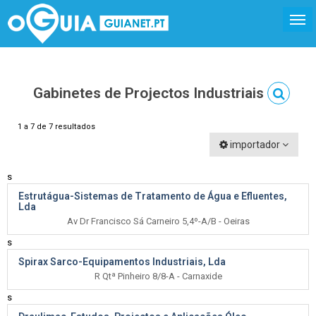
Gabinetes de Projectos Industriais
1 a 7 de 7 resultados
importador
s
Estrutágua-Sistemas de Tratamento de Água e Efluentes,
Lda
Av Dr Francisco Sá Carneiro 5,4º-A/B - Oeiras
s
Spirax Sarco-Equipamentos Industriais, Lda
R Qtª Pinheiro 8/8-A - Carnaxide
s