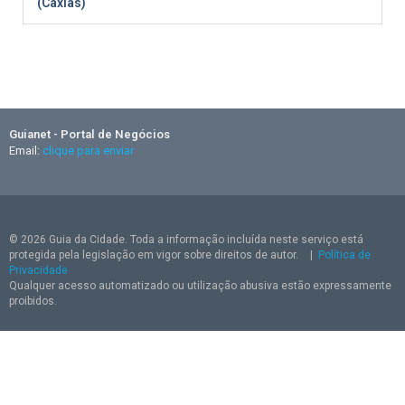
(Caxias)
Guianet - Portal de Negócios
Email:
clique para enviar
© 2026 Guia da Cidade. Toda a informação incluída neste serviço está
protegida pela legislação em vigor sobre direitos de autor.
|
Política de
Privacidade
Qualquer acesso automatizado ou utilização abusiva estão expressamente
proibidos.