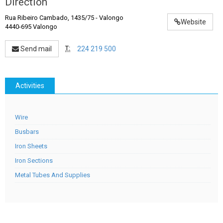
Direction
Rua Ribeiro Cambado, 1435/75
-
Valongo
Website
4440-695 Valongo
T:
Send mail
224 219 500
Activities
Wire
Busbars
Iron Sheets
Iron Sections
Metal Tubes And Supplies