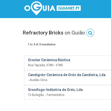
Refractory Bricks
on Guião
1 to 3 of 3 resultados
Greslar Cerâmica Rústica
Rua Tapada, 3780 - 3780
Candigrés-Cerâmica de Grés da Candieira, Lda
- Avelãs Cima
Gresifogo-Indústria de Grés, Lda
Tv Bolegão - Fermentelos