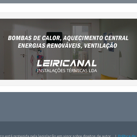
o está protegida pela legislação em vigor sobre direitos de autor.
|
Política de