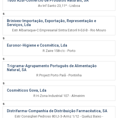
Tudo Azul-Comércio de Produtos Naturais, SA
Av Inf Santo 23,11º - Lisboa
s
Brinivex-Importação, Exportação, Representação e
Serviços, Lda
Estr Albarraque-C Empresarial Sintra Estoril II-Ed-B - Rio Mouro
s
Euronor-Higiene e Cosmética, Lda
R Zaire 158-r/c - Porto
s
Trigrama-Agrupamento Português de Alimentação
Natural, SA
R Project Porto Paiã - Pontinha
s
Cosméticos Gova, Lda
R H-Zona Industrial 107 - Almeirim
s
Distrifarma-Companhia de Distribuição Farmacêutica, SA
Estr Consiglieri Pedroso 80 Lt-3-Armz 1/12 - Queluz Baixo -