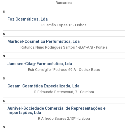
Barcarena
s
Foz Cosméticos, Lda
R Fernão Lopes 15 - Lisboa
s
Marlicel-Cosmética Perfumística, Lda
Rotunda Nuno Rodrigues Santos 1-B,6º-A/B - Portela
s
Janssen-Cilag-Farmacêutica, Lda
Estr Consiglieri Pedroso 69-A - Queluz Baixo
s
Cesam-Cosmética Especializada, Lda
R Edmundo Bettencourt, 7 - Coimbra
s
Aurável-Sociedade Comercial de Representações e
Importações, Lda
R Alfredo Soares 2,13º - Lisboa
s