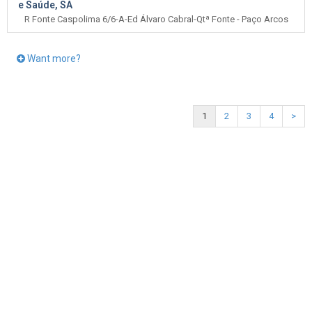
e Saúde, SA
R Fonte Caspolima 6/6-A-Ed Álvaro Cabral-Qtª Fonte - Paço Arcos
Want more?
1
2
3
4
>