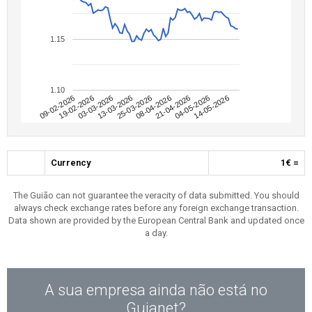
1.15
1.10
09-02-2026
04-05-2026
08-04-2026
13-03-2026
19-02-2026
14-05-2026
21-04-2026
25-03-2026
03-03-2026
Currency
1€ =
The Guião can not guarantee the veracity of data submitted. You should
always check exchange rates before any foreign exchange transaction.
Data shown are provided by the European Central Bank and updated once
a day.
A sua empresa ainda não está no
Guianet?