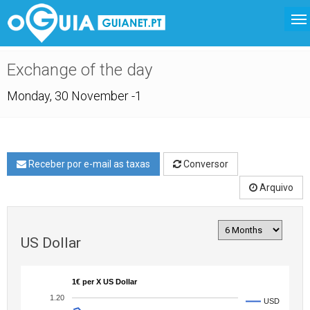
Exchange of the day
Monday, 30 November -1
Receber por e-mail as taxas
Conversor
Arquivo
US Dollar
1€ per X US Dollar
1.20
USD